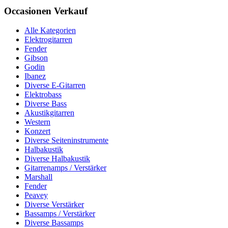
Occasionen Verkauf
Alle Kategorien
Elektrogitarren
Fender
Gibson
Godin
Ibanez
Diverse E-Gitarren
Elektrobass
Diverse Bass
Akustikgitarren
Western
Konzert
Diverse Seiteninstrumente
Halbakustik
Diverse Halbakustik
Gitarrenamps / Verstärker
Marshall
Fender
Peavey
Diverse Verstärker
Bassamps / Verstärker
Diverse Bassamps